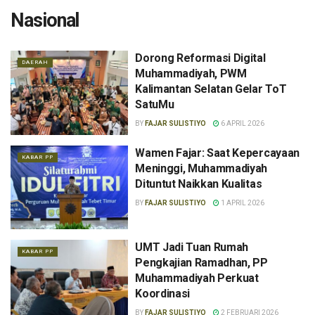
Nasional
Dorong Reformasi Digital
DAERAH
Muhammadiyah, PWM
Kalimantan Selatan Gelar ToT
SatuMu
BY
FAJAR SULISTIYO
6 APRIL 2026
Wamen Fajar: Saat Kepercayaan
KABAR PP
Meninggi, Muhammadiyah
Dituntut Naikkan Kualitas
BY
FAJAR SULISTIYO
1 APRIL 2026
UMT Jadi Tuan Rumah
KABAR PP
Pengkajian Ramadhan, PP
Muhammadiyah Perkuat
Koordinasi
BY
FAJAR SULISTIYO
2 FEBRUARI 2026