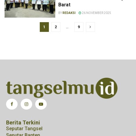
Barat
BY
REDAKSI
26 NOVEMBER 2025
1
2
…
9
Berita Terkini
Seputar Tangsel
Seputar Banten