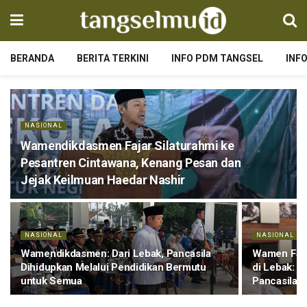
BERANDA
BERITA TERKINI
INFO PDM TANGSEL
INF
NASIONAL
Wamendikdasmen Fajar Silaturahmi ke
Pesantren Cintawana, Kenang Pesan dan
Jejak Keilmuan Haedar Nashir
NASIONAL
NASIONAL
Wamendikdasmen: Dari Lebak, Pancasila
Wamen Fajar
Dihidupkan Melalui Pendidikan Bermutu
di Lebak: A
untuk Semua
Pancasila