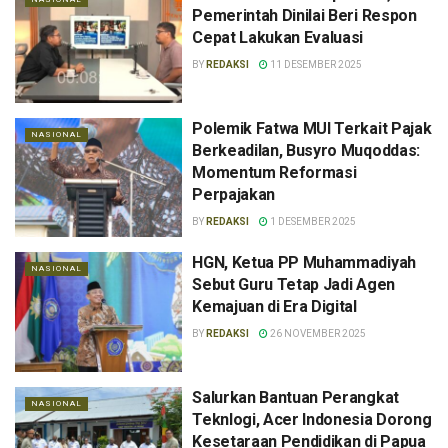
Pemerintah Dinilai Beri Respon
Cepat Lakukan Evaluasi
BY
REDAKSI
11 DESEMBER 2025
Polemik Fatwa MUI Terkait Pajak
NASIONAL
Berkeadilan, Busyro Muqoddas:
Momentum Reformasi
Perpajakan
BY
REDAKSI
1 DESEMBER 2025
HGN, Ketua PP Muhammadiyah
NASIONAL
Sebut Guru Tetap Jadi Agen
Kemajuan di Era Digital
BY
REDAKSI
26 NOVEMBER 2025
Salurkan Bantuan Perangkat
NASIONAL
Teknlogi, Acer Indonesia Dorong
Kesetaraan Pendidikan di Papua