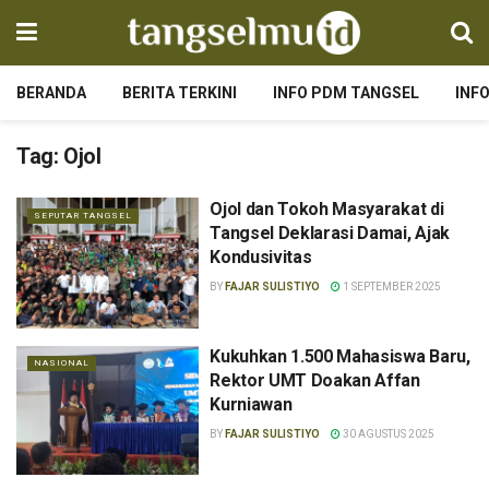
BERANDA
BERITA TERKINI
INFO PDM TANGSEL
INF
Tag:
Ojol
Ojol dan Tokoh Masyarakat di
SEPUTAR TANGSEL
Tangsel Deklarasi Damai, Ajak
Kondusivitas
BY
FAJAR SULISTIYO
1 SEPTEMBER 2025
Kukuhkan 1.500 Mahasiswa Baru,
NASIONAL
Rektor UMT Doakan Affan
Kurniawan
BY
FAJAR SULISTIYO
30 AGUSTUS 2025