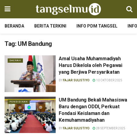
BERANDA
BERITA TERKINI
INFO PDM TANGSEL
INF
Tag:
UM Bandung
Amal Usaha Muhammadiyah
DAERAH
Harus Dikelola oleh Pegawai
yang Berjiwa Persyarikatan
BY
FAJAR SULISTIYO
10 OKTOBER 2025
UM Bandung Bekali Mahasiswa
PENDIDIKAN
Baru dengan ODDI, Perkuat
Fondasi Keislaman dan
Kemuhammadiyahan
BY
FAJAR SULISTIYO
28 SEPTEMBER 2025