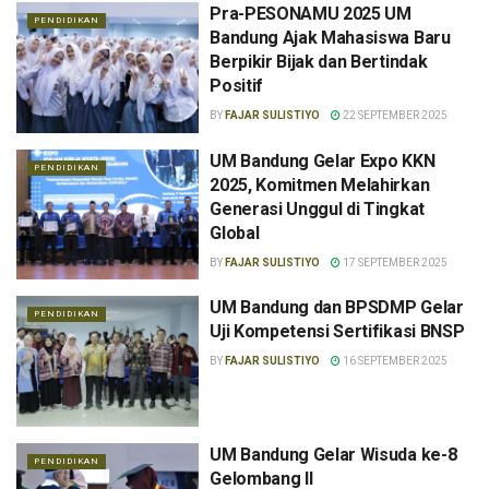
Pra-PESONAMU 2025 UM
PENDIDIKAN
Bandung Ajak Mahasiswa Baru
Berpikir Bijak dan Bertindak
Positif
BY
FAJAR SULISTIYO
22 SEPTEMBER 2025
UM Bandung Gelar Expo KKN
PENDIDIKAN
2025, Komitmen Melahirkan
Generasi Unggul di Tingkat
Global
BY
FAJAR SULISTIYO
17 SEPTEMBER 2025
UM Bandung dan BPSDMP Gelar
PENDIDIKAN
Uji Kompetensi Sertifikasi BNSP
BY
FAJAR SULISTIYO
16 SEPTEMBER 2025
UM Bandung Gelar Wisuda ke-8
PENDIDIKAN
Gelombang II