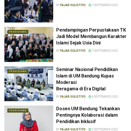
BY
FAJAR SULISTIYO
7 SEPTEMBER 2025
Pendampingan Perpustakaan TK
PENDIDIKAN
Jadi Model Membangun Karakter
Islami Sejak Usia Dini
BY
FAJAR SULISTIYO
7 SEPTEMBER 2025
Seminar Nasional Pendidikan
PENDIDIKAN
Islam di UM Bandung Kupas
Moderasi
Beragama di Era Digital
BY
FAJAR SULISTIYO
4 SEPTEMBER 2025
Dosen UM Bandung Tekankan
PENDIDIKAN
Pentingnya Kolaborasi dalam
Pendidikan Inklusif
BY
FAJAR SULISTIYO
3 SEPTEMBER 2025