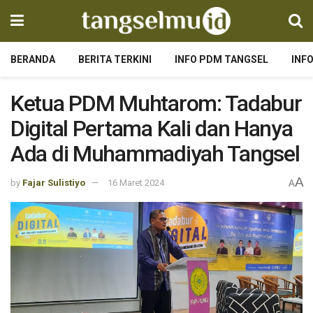
BERANDA
BERITA TERKINI
INFO PDM TANGSEL
INF
Ketua PDM Muhtarom: Tadabur
Digital Pertama Kali dan Hanya
Ada di Muhammadiyah Tangsel
A
by
Fajar Sulistiyo
16 Maret 2024
A