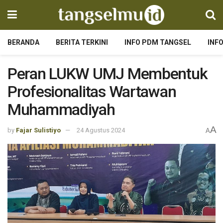
BERANDA
BERITA TERKINI
INFO PDM TANGSEL
INF
Peran LUKW UMJ Membentuk
Profesionalitas Wartawan
Muhammadiyah
A
by
Fajar Sulistiyo
24 Agustus 2024
A