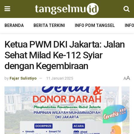
BERANDA
BERITA TERKINI
INFO PDM TANGSEL
INF
Ketua PWM DKI Jakarta: Jalan
Sehat Milad Ke-112 Syiar
dengan Kegembiraan
A
by
Fajar Sulistiyo
11 Januari 2025
A