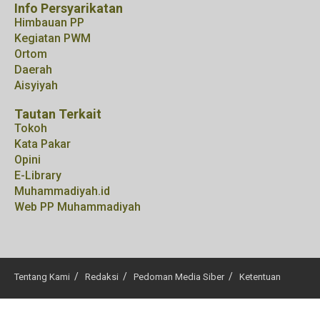
Info Persyarikatan
Himbauan PP
Kegiatan PWM
Ortom
Daerah
Aisyiyah
Tautan Terkait
Tokoh
Kata Pakar
Opini
E-Library
Muhammadiyah.id
Web PP Muhammadiyah
Tentang Kami
Redaksi
Pedoman Media Siber
Ketentuan
© 2025
tangselmu.id
. All right reserved.