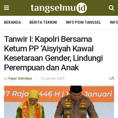
BERANDA
BERITA TERKINI
INFO PDM TANGSEL
INF
Tanwir I: Kapolri Bersama
Ketum PP ‘Aisyiyah Kawal
Kesetaraan Gender, Lindungi
Perempuan dan Anak
A
by
Fajar Sulistiyo
15 Januari 2025
A