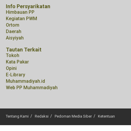
Info Persyarikatan
Himbauan PP
Kegiatan PWM
Ortom
Daerah
Aisyiyah
Tautan Terkait
Tokoh
Kata Pakar
Opini
E-Library
Muhammadiyah.id
Web PP Muhammadiyah
Tentang Kami
Redaksi
Pedoman Media Siber
Ketentuan
© 2025
tangselmu.id
. All right reserved.