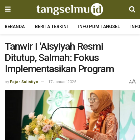
BERANDA
BERITA TERKINI
INFO PDM TANGSEL
INF
Tanwir I ‘Aisyiyah Resmi
Ditutup, Salmah: Fokus
Implementasikan Program
A
by
Fajar Sulistiyo
17 Januari 2025
A