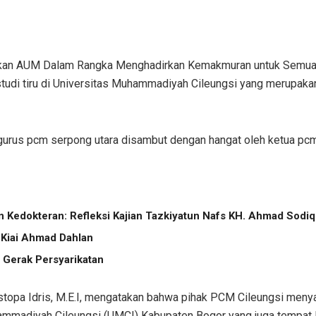
kan AUM Dalam Rangka Menghadirkan Kemakmuran untuk Semua
 studi tiru di Universitas Muhammadiyah Cileungsi yang merup
gurus pcm serpong utara disambut dengan hangat oleh ketua pcm
an Kedokteran: Refleksi Kajian Tazkiyatun Nafs KH. Ahmad Sodiq
 Kiai Ahmad Dahlan
Gerak Persyarikatan
stopa Idris, M.E.I, mengatakan bahwa pihak PCM Cileungsi men
mmadiyah Cileungsi (UMCI) Kabupaten Bogor yang juga tempat l