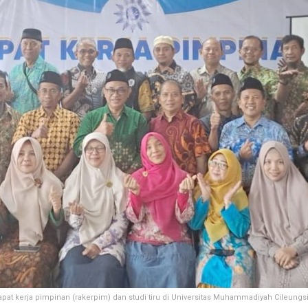
kerja pimpinan (rakerpim) dan studi tiru di Universitas Muhammadiyah Cileungs