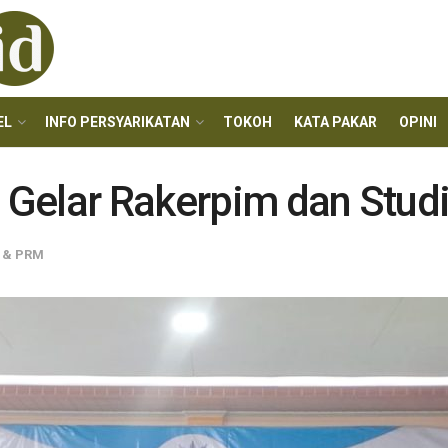
EL
INFO PERSYARIKATAN
TOKOH
KATA PAKAR
OPINI
elar Rakerpim dan Studi T
 & PRM