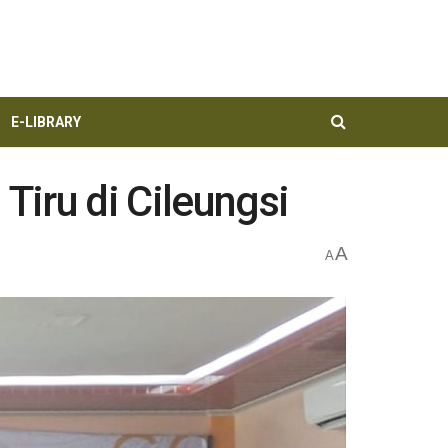
E-LIBRARY
iru di Cileungsi
A
A