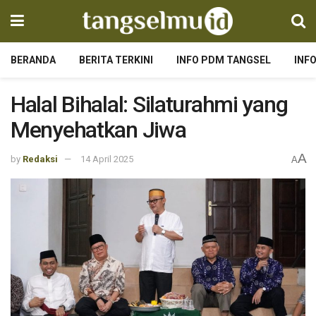
BERANDA
BERITA TERKINI
INFO PDM TANGSEL
INF
Halal Bihalal: Silaturahmi yang
Menyehatkan Jiwa
A
by
Redaksi
14 April 2025
A