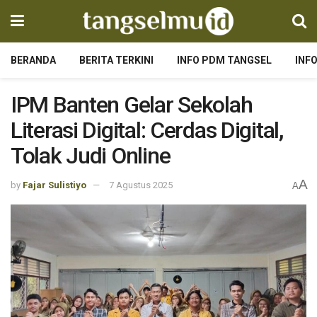
BERANDA
BERITA TERKINI
INFO PDM TANGSEL
INF
IPM Banten Gelar Sekolah
Literasi Digital: Cerdas Digital,
Tolak Judi Online
A
by
Fajar Sulistiyo
7 Agustus 2025
A