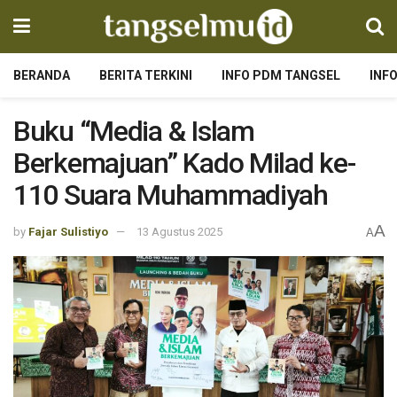
BERANDA
BERITA TERKINI
INFO PDM TANGSEL
INF
Buku “Media & Islam
Berkemajuan” Kado Milad ke-
110 Suara Muhammadiyah
A
by
Fajar Sulistiyo
13 Agustus 2025
A