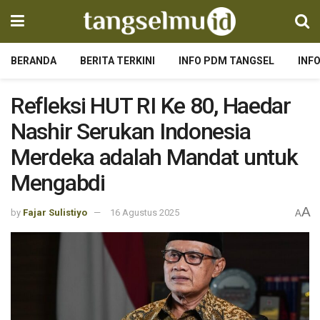
BERANDA
BERITA TERKINI
INFO PDM TANGSEL
INF
Refleksi HUT RI Ke 80, Haedar
Nashir Serukan Indonesia
Merdeka adalah Mandat untuk
Mengabdi
A
by
Fajar Sulistiyo
16 Agustus 2025
A