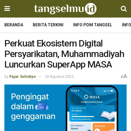
BERANDA
BERITA TERKINI
INFO PDM TANGSEL
INF
Perkuat Ekosistem Digital
Persyarikatan, Muhammadiyah
Luncurkan SuperApp MASA
A
by
Fajar Sulistiyo
20 Agustus 2025
A