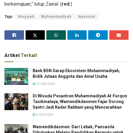
berkemajuan,” tutup Zainal. (
red.
)
Tags:
Aisyiyah
Muhammadiyah
Nasional
Artikel
Terkait
Bank BSN Garap Ekosistem Muhammadiyah,
Bidik Jutaan Anggota dan Amal Usaha
12 JUNI 2026
Di Wisuda Pesantren Muhammadiyah Al-Furqon
Tasikmalaya, Wamendikdasmen Fajar Dorong
Santri Jadi Kader Rabbani yang Mencerahkan
8 JUNI 2026
Wamendikdasmen: Dari Lebak, Pancasila
Dihidupkan Melalui Pendidikan Bermutu untuk