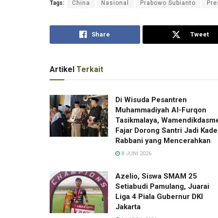
Tags:
China
Nasional
Prabowo Subianto
Pre
Share
Tweet
Artikel
Terkait
Di Wisuda Pesantren
Muhammadiyah Al-Furqon
Tasikmalaya, Wamendikdasm
Fajar Dorong Santri Jadi Kade
Rabbani yang Mencerahkan
8 JUNI 2026
Azelio, Siswa SMAM 25
Setiabudi Pamulang, Juarai
Liga 4 Piala Gubernur DKI
Jakarta