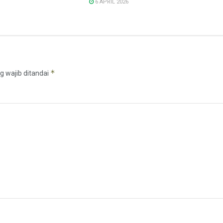
6 APRIL 2026
*
g wajib ditandai