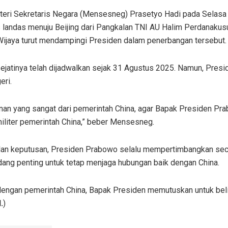
teri Sekretaris Negara (Mensesneg) Prasetyo Hadi pada Sela
landas menuju Beijing dari Pangkalan TNI AU Halim Perdanakusu
 Wijaya turut mendampingi Presiden dalam penerbangan tersebut.
jatinya telah dijadwalkan sejak 31 Agustus 2025. Namun, Pre
eri.
an yang sangat dari pemerintah China, agar Bapak Presiden Prabow
militer pemerintah China,” beber Mensesneg.
n keputusan, Presiden Prabowo selalu mempertimbangkan seca
ang penting untuk tetap menjaga hubungan baik dengan China.
 dengan pemerintah China, Bapak Presiden memutuskan untuk beli
.
)