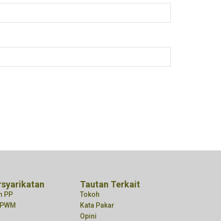
rsyarikatan
Tautan Terkait
n PP
Tokoh
n PWM
Kata Pakar
Opini