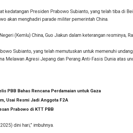
 kedatangan Presiden Prabowo Subianto, yang telah tiba di Be
owo akan menghadiri parade militer pemerintah China.
r Negeri (Kemlu) China, Guo Jiakun dalam keterangan resminya, R
bowo Subianto, yang telah memutuskan untuk memenuhi undanga
a Melawan Agresi Jepang dan Perang Anti-Fasis Dunia atas unda
elis PBB Bahas Rencana Perdamaian untuk Gaza
lam, Usai Resmi Jadi Anggota F2A
 Pesan Prabowo di KTT PBB
025) dini hari,” imbuhnya.