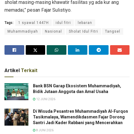
sholat masing-masing khawatir fasilitas yg ada kur ang
memadai,” pesan Fajar Sulistiyo.
Tags:
1 syawal 1447H
idul fitri
lebaran
Muhammadiyah
Nasional
Sholat Idul Fitri
Tangsel
Artikel
Terkait
Bank BSN Garap Ekosistem Muhammadiyah,
Bidik Jutaan Anggota dan Amal Usaha
12 JUNI 2026
Di Wisuda Pesantren Muhammadiyah Al-Furqon
Tasikmalaya, Wamendikdasmen Fajar Dorong
Santri Jadi Kader Rabbani yang Mencerahkan
8 JUNI 2026