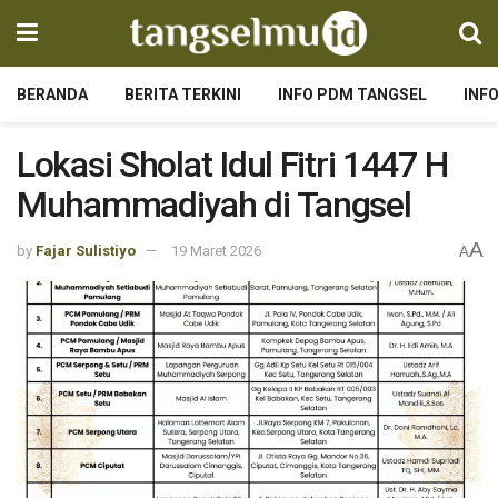
BERANDA
BERITA TERKINI
INFO PDM TANGSEL
INF
Lokasi Sholat Idul Fitri 1447 H
Muhammadiyah di Tangsel
A
by
Fajar Sulistiyo
19 Maret 2026
A