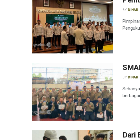
BY
DINAR
Pimpina
Pengukuh
SMAM
BY
DINAR
Sebanyak
berbagai
Dari