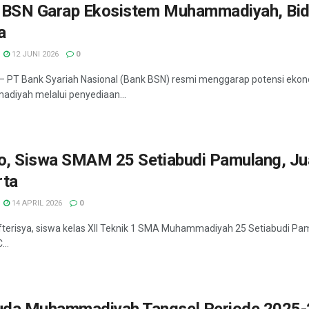
 BSN Garap Ekosistem Muhammadiyah, Bid
a
12 JUNI 2026
0
— PT Bank Syariah Nasional (Bank BSN) resmi menggarap potensi ekono
diyah melalui penyediaan...
o, Siswa SMAM 25 Setiabudi Pamulang, Jua
rta
14 APRIL 2026
0
fterisya, siswa kelas XII Teknik 1 SMA Muhammadiyah 25 Setiabudi Pam
...
da Muhammadiyah Tangsel Periode 2025-