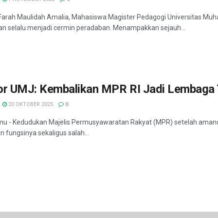
 Farah Maulidah Amalia, Mahasiswa Magister Pedagogi Universitas M
an selalu menjadi cermin peradaban. Menampakkan sejauh...
or UMJ: Kembalikan MPR RI Jadi Lembaga 
20 OKTOBER 2025
0
mu - Kedudukan Majelis Permusyawaratan Rakyat (MPR) setelah aman
n fungsinya sekaligus salah...