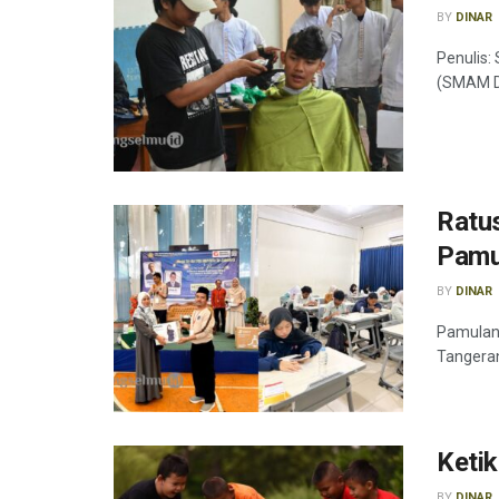
BY
DINAR
Penulis:
(SMAM D
Ratu
Pamu
BY
DINAR
Pamulang
Tangera
Ketik
BY
DINAR