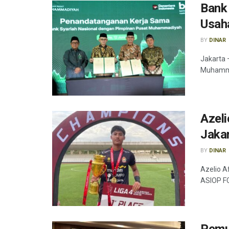
Bank
Usah
BY
DINAR
Jakarta 
Muhamma
Azeli
Jaka
BY
DINAR
Azelio A
ASIOP FC
Pemu